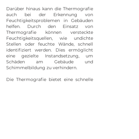
Darüber hinaus kann die Thermografie
auch bei der Erkennung von
Feuchtigkeitsproblemen in Gebäuden
helfen. Durch den Einsatz von
Thermografie können versteckte
Feuchtigkeitsquellen, wie undichte
Stellen oder feuchte Wände, schnell
identifiziert werden. Dies ermöglicht
eine gezielte Instandsetzung, um
Schäden am Gebäude und
Schimmelbildung zu verhindern.
Die Thermografie bietet eine schnelle
und nicht-invasive Methode zur
Erfassung von Temperaturverteilungen
an Oberflächen. Sie ermöglicht es,
verborgene Probleme sichtbar zu
machen und gezielte Maßnahmen zur
Verbesserung der Energieeffizienz und
Gebäudequalität zu ergreifen.
Thermografieuntersuchungen sollten
idealerweise von geschultem
Fachpersonal durchgeführt werden, um